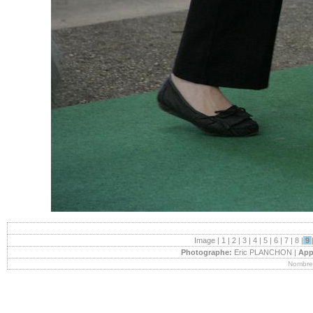
Image |
1
|
2
|
3
|
4
|
5
|
6
|
7
|
8
|
9
Photographe:
Eric PLANCHON |
App
Nombre 