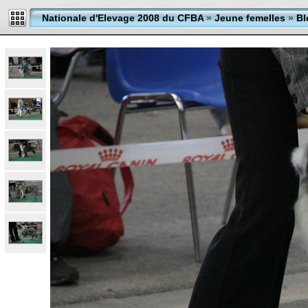
Nationale d'Elevage 2008 du CFBA
»
Jeune femelles
»
Bl