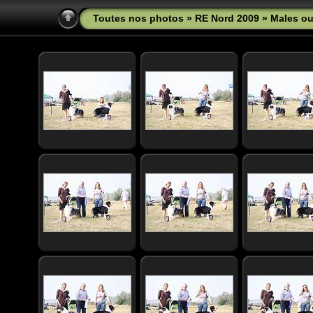
Toutes nos photos
»
RE Nord 2009
» Males ou