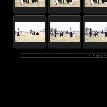
23
Images | Cré