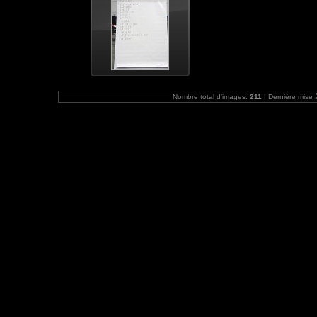
Nombre total d'images:
211
| Dernière mise 