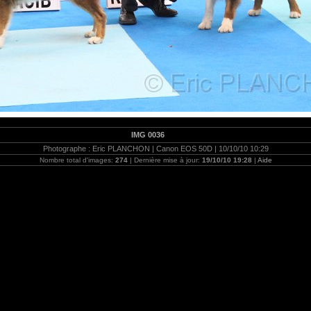
IMG 0036
Photographe : Eric PLANCHON | Canon EOS 50D | 10/10/10 10:29
Nombre total d'images:
274
| Dernière mise à jour:
19/10/10 19:28
|
Aide